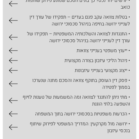
• יורשים יחד נכס? כך בונים הסכם שמונע פירוק שותפות
כואב
• בטלות צוואה עקב פגם בעדים – תפקידו של עורך דין
לענייני ירושה בחיפה בניהול סכסוכי ירושה
• התנגדות לצוואה והשלכותיה המשפטיות – תפקידו של
עורך דין לענייני ירושה בניהול סכסוכי ירושה
• ייעוץ משפטי בענייני צוואות
• ניהול הליכי עיזבון בצורה מקצועית
• ייצוג מקצועי בענייני עיזבונות
• פסק דין העוסק בתוקף צוואה והסכם מתנה שנערכו
בסמוך לפטירה
• מתי ניתן להתנגד לצוואה ומה המשמעות של טענות לזיוף
והשפעה בלתי הוגנת
• הכרעות משפטיות בסכסוכי ירושה בתוך המשפחה
• ירושה מול מקרקעין: המדריך המשפטי לפירוק שיתוף
בנכסי עיזבון