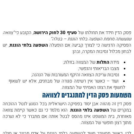
מערכת יחסים מורכבת ובלתי שגרתית, שבה הגבול בין קשר אנושי עמוק
לבין
השפעה בלתי הוגנת
היה דק במיוחד.
העקרונות המשפטיים שנקבעו
פסק הדין חידד את תחולתו של
סעיף 30 לחוק הירושה
, הקובע כי
“
צוואה
שנעשתה מחמת השפעה בלתי הוגנת – בטלה
”
.
הפסיקה הדגישה כי לצורך קביעה אם הופעלה
השפעה בלתי הוגנת
, יש
לבחון מכלול נסיבות המקרה, ובהן:
מידת
התלות
של המצווה בזולת;
מצבו הבריאותי והנפשי;
נסיבות עריכת הצוואה והיקף המעורבות של הנהנה;
ועוד – כאשר אין רשימה סגורה של מבחנים, אלא יש לשאוף
לחשוף את רצונו האמיתי של המצווה.
משמעות פסק הדין למתנגדים לצוואה
פסק דין זה מהווה אבן יסוד בפסיקה הישראלית בכל הנוגע לנטל ההוכחה
במקרים של
השפעה בלתי הוגנת
. הוא מלמד כי גם כאשר קיימת צוואה
מאוחרת, בית המשפט אינו מהסס לבטל אותה אם מתברר כי לא נערכה
מתוך רצון חופשי של המצווה.
לכן, כאשר מתעורר חשד להשפעה בלתי הוגנת על אדם מבוגר או חולה