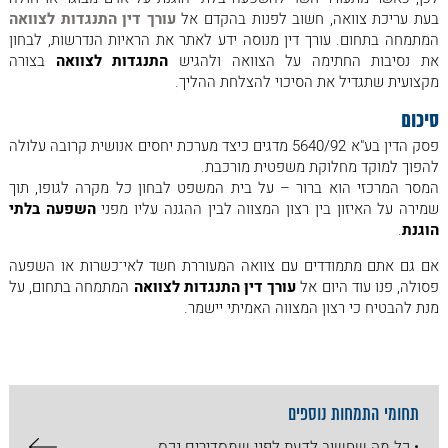
בעת עריכת צוואה, חשוב לפנות בהקדם אל
עורך דין התנגדות לצוואה
המתמחה בתחום. עורך דין מנוסה ידע לאתר את הראיות הנדרשות, לבחון
את נסיבות החתימה על הצוואה ולהגיש
התנגדות לצוואה
בצורה
מקצועית שתגדיל את הסיכוי להצלחת ההליך.
סיכום
פסק הדין בע"א 5640/92 מדגים כיצד מערכת יחסים אנושית קרובה עלולה
להפוך למוקד מחלוקת משפטית מורכבת.
המסר המרכזי הוא ברור – על בית המשפט לבחון כל מקרה לגופו, תוך
שמירה על האיזון בין רצון המצווה לבין ההגנה עליו מפני
השפעה בלתי
הוגנת
.
אם גם אתם מתמודדים עם צוואה המעוררת חשד לאי־כשרות או השפעה
פסולה, פנו עוד היום אל
עורך דין התנגדות לצוואה
המתמחה בתחום, על
מנת להבטיח כי רצון המצווה האמיתי יישמר.
תחומי התמחות נוספים
• כל מה שחשוב לדעת לפני שמסדירים נכס