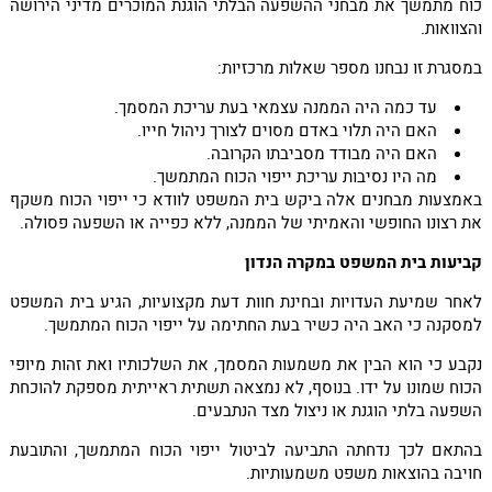
כוח מתמשך את מבחני ההשפעה הבלתי הוגנת המוכרים מדיני הירושה
והצוואות.
במסגרת זו נבחנו מספר שאלות מרכזיות:
עד כמה היה הממנה עצמאי בעת עריכת המסמך.
האם היה תלוי באדם מסוים לצורך ניהול חייו.
האם היה מבודד מסביבתו הקרובה.
מה היו נסיבות עריכת ייפוי הכוח המתמשך.
באמצעות מבחנים אלה ביקש בית המשפט לוודא כי ייפוי הכוח משקף
את רצונו החופשי והאמיתי של הממנה, ללא כפייה או השפעה פסולה.
קביעות בית המשפט במקרה הנדון
לאחר שמיעת העדויות ובחינת חוות דעת מקצועיות, הגיע בית המשפט
למסקנה כי האב היה כשיר בעת החתימה על ייפוי הכוח המתמשך.
נקבע כי הוא הבין את משמעות המסמך, את השלכותיו ואת זהות מיופי
הכוח שמונו על ידו. בנוסף, לא נמצאה תשתית ראייתית מספקת להוכחת
השפעה בלתי הוגנת או ניצול מצד הנתבעים.
בהתאם לכך נדחתה התביעה לביטול ייפוי הכוח המתמשך, והתובעת
חויבה בהוצאות משפט משמעותיות.