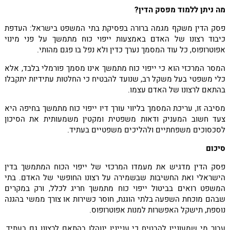
מה ניתן ללמוד מפסק הדין?
פסק הדין משקף מגמה ברורה בפסיקת בתי המשפט בישראל: העדפת
כיבוד רצונו של האדם באמצעות ייפוי כוח מתמשך על פני מינוי
אפוטרופוס, כל עוד המסמך נערך כדין ולא נפל בו פגם מהותי.
המסר המרכזי הוא כי ייפוי כוח מתמשך אינו מסמך פורמלי בלבד, אלא
כלי משפטי בעל משקל רב, שנועד להבטיח כי החלטות עתידיות יתקבלו
בהתאם לרצונו של האדם עצמו.
מסיבה זו, עריכת המסמך בליווי עורך דיו ייפוי כוח מתמשך בחיפה היא
צעד חשוב המעניק ודאות משפטית ומקטין משמעותית את הסיכון
לסכסוכים משפחתיים ולהליכים משפטיים בעתיד.
סיכום
פסק הדין מדגיש את מעמדו המרכזי של ייפוי הכוח המתמשך בדין
הישראלי ואת החשיבות שבשמירה על רצונו החופשי של האדם. בתי
המשפט רואים בביטול ייפוי כוח מתמשך חריג לכלל, ורק במקרים
שבהם מוכחת השפעה בלתי הוגנת, חוסר כשירות או צורך ממשי בהגנה
נוספת, תישקל האפשרות למנות אפוטרופוס.
עבור מי שמעוניין להבטיח כי ענייניו ינוהלו בהתאם לרצונו גם בעתיד,