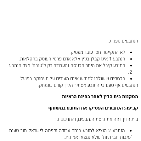
ביטול היתר העבודה מהווה פיטורים, ולכן הוא זכאי לפיצויי
פיטורים, דמי הודעה מוקדמת ושורה של זכויות נוספות.
סך תביעתו עמד על 144,593 ש"ח.
טענות הנתבעים
הנתבעים טענו כי:
לא התקיימו יחסי עובד־מעסיק.
הנתבע 1 אינו קבלן בניין אלא אדם פרטי העוסק בחקלאות.
התובע קיבל את היתר הכניסה והעבודה רק כ"טובה" מצד הנתבע
2.
הכספים ששולמו למת"ש אינם מעידים על תעסוקה בפועל.
הנתבעים אף טענו כי התובע מסתיר הליך קודם שנמחק.
מסקנות בית הדין לאחר בחינת הראיות
קביעה: הנתבעים העסיקו את התובע במשותף
בית הדין דחה את גרסת הנתבעים, והתרשם כי:
הנתבע 2 הוציא לתובע היתר עבודה וכניסה לישראל תוך טענת
"סיבות חברתיות" שלא נמצאו אמינות.