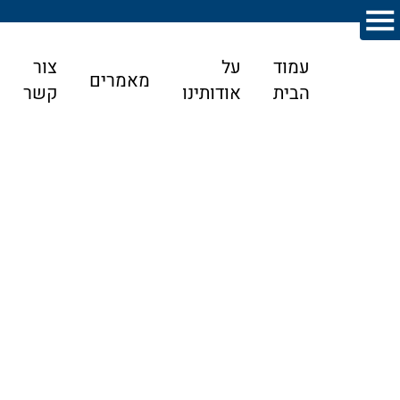
עמוד
על
צור
מאמרים
הבית
אודותינו
קשר
דף הבית
>
מאמרים
>
משפט העבודה
>
חשיבות הייצוג
בהוכחת יחסי עובד-מעסיק
חשיבות הייצוג בהוכחת יחסי עובד-מעסיק
במקרים רבים, תביעות עבודה עוסקות בשאלות מורכבות של הוכחת יחסי
עבודה, זכויות סוציאליות ופיצויי פיטורים. פסק הדין שלפנינו מדגים את
חשיבותו של בירור עובדתי יסודי, ואת תרומתו של ייצוג מקצועי מצד
עורך