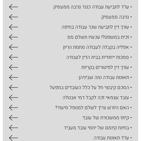
• עו"ד לתביעת עבודה כנגד גניבה ממעסיק
• גניבה ממעסיק
• עורך דין לתביעת שכר עבודה בחיפה
• זכית במשפט?! עכשיו תשלם מס
• אפליה בקבלה לעבודה מחמת הריון
• סמכות ייחודית בבית הדין לעבודה
• עורך דין לפיטורים בקריות
• תאונות עבודה ומה שביניהן
• הסכם קיבוצי חל על כלל העובדים במפעל
• עובד עצמאי זכה לקבל דמי אבטלה
• האם היורש צריך לשלם למטפל סיעוד?
• קיזוז ממשכורת של עובד
• בחינת קיומם של יחסי עובד מעביד
• עו"ד תאונות עבודה