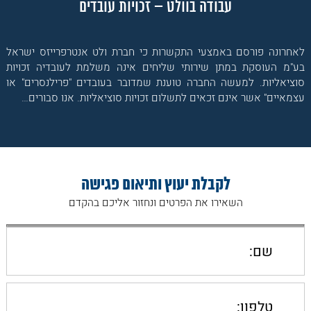
עבודה בוולט – זכויות עובדים
לאחרונה פורסם באמצעי התקשרות כי חברת ולט אנטרפרייזס ישראל
בע"מ העוסקת במתן שירותי שליחים אינה משלמת לעובדיה זכויות
סוציאליות. למעשה החברה טוענת שמדובר בעובדים "פרילנסרים" או
עצמאיים" אשר אינם זכאים לתשלום זכויות סוציאליות. אנו סבורים…
לקבלת יעוץ ותיאום פגישה
השאירו את הפרטים ונחזור אליכם בהקדם