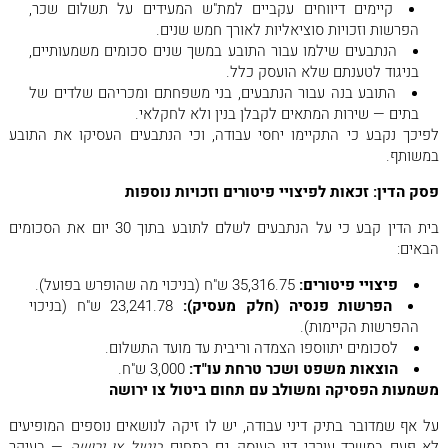
קיימים דיווחים עקביים למת"ש המעידים על תשלום שכר,
הפרשות וזכויות סוציאליות לאורך חמש שנים.
הנתבעים שילמו עבור התובע במשך שנים סכומים משמעותיים,
בניגוד לטענתם שלא הועסק כלל.
התובע בנה עבור הנתבעים, בני משפחתם ומכריהם שלדים של
בתים — שירות המתאים לקבלן בנין ולא לחקלאי.
לפיכך נקבע כי התקיימו יחסי עבודה, וכי הנתבעים העסיקו את התובע
במשותף.
פסק הדין: זכאות לפיצויי פיטורים וזכויות נוספות
בית הדין קבע כי על הנתבעים לשלם לתובע בתוך 30 יום את הסכומים
הבאים:
פיצויי פיטורים
:
35,316.75 ש"ח (בניכוי מה שהופרש בפועל).
הפרשות פנסיה (חלק מעסיק)
:
23,241.78 ש"ח (בניכוי
ההפרשות הקיימות).
לסכומים יתווספו הצמדה וריבית עד מועד התשלום.
הוצאות משפט ושכר טרחת עו"ד
:
3,000 ש"ח.
משמעות הפסיקה ומשולב עם תחום ביטול צו ירושה
על אף שמדובר בתיק דיני עבודה, יש לו זיקה לנושאים נוספים המופיעים
לא פעם במשרד עורכי דין העוסק גם בתחום
ביטול צו ירושה
— בעיקר