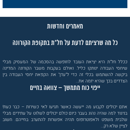
מאמרים וחדשות
כל מה שרציתם לדעת על חל"ת בתקופת הקורונה
ככלל חל"ת היא יציאת העובד לחופשה בהסכמה של המעסיק מבלי
שיחסי העבודה ינותקו כליל. ואולם בעקבות משבר הקורונה המדינה
ביקשה להשתמש בכלי זה כדי ל"עדן" את הקפאת יחסי העבודה בין
הצדדים בכך שהיא יזמה את…
ייפוי כוח מתמשך – צוואה בחיים
אתם יכולים לקבוע מה ייעשה כאשר תגיעו לאי כשירות – כבר כעת!
בניגוד למה שהיה נהוג בעבר כיום כולם יכולים לשלוט על עתידים מבלי
שלבית משפט ולאפוטרופוס תהיה אפשרות להתערב בחייהם. חשוב
לציין שלא רק…