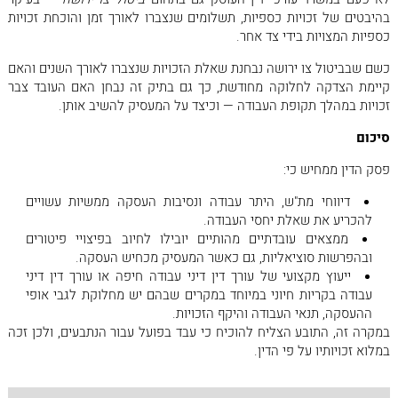
בהיבטים של זכויות כספיות, תשלומים שנצברו לאורך זמן והוכחת זכויות
כספיות המצויות בידי צד אחר.
כשם שבביטול צו ירושה נבחנת שאלת הזכויות שנצברו לאורך השנים והאם
קיימת הצדקה לחלוקה מחודשת, כך גם בתיק זה נבחן האם העובד צבר
זכויות במהלך תקופת העבודה — וכיצד על המעסיק להשיב אותן.
סיכום
פסק הדין ממחיש כי:
דיווחי מת"ש, היתר עבודה ונסיבות העסקה ממשיות עשויים
להכריע את שאלת יחסי העבודה.
ממצאים עובדתיים מהותיים יובילו לחיוב בפיצויי פיטורים
ובהפרשות סוציאליות, גם כאשר המעסיק מכחיש העסקה.
ייעוץ מקצועי של עורך דין דיני עבודה חיפה או עורך דין דיני
עבודה בקריות חיוני במיוחד במקרים שבהם יש מחלוקת לגבי אופי
ההעסקה, תנאי העבודה והיקף הזכויות.
במקרה זה, התובע הצליח להוכיח כי עבד בפועל עבור הנתבעים, ולכן זכה
במלוא זכויותיו על פי הדין.