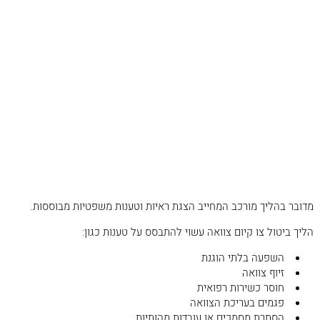
תחום הירושה דורש היכרות מעמיקה עם:
חוק הירושה
פסיקות בתי המשפט
דיני מקרקעין
דיני מיסוי
ניהול נכסי עיזבון
סוגיות של השפעה בלתי הוגנת וכשרות מצווה
ככל שלעורך הדין ניסיון רחב יותר, כך גדל הסיכוי לניהול יעיל ונכון של
ההליך המשפטי.
טיפול בהליכי ביטול צו קיום צוואה
במקרים מסוימים מתעורר צורך להגיש בקשה לביטול צו קיום צוואה.
מדובר בהליך מורכב המחייב הצגת ראיות וטענות משפטיות מבוססות.
הליך ביטול צו קיום צוואה עשוי להתבסס על טענות כגון:
השפעה בלתי הוגנת
זיוף צוואה
חוסר כשירות רפואית
פגמים בעריכת הצוואה
הסתרת מסמכים או עובדות מהותיות