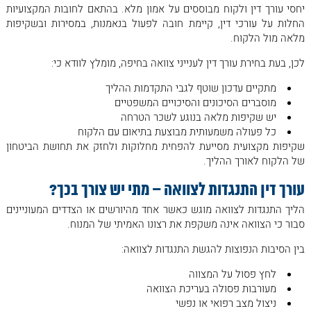
יחסי עורך דין ולקוח מבוססים על אמון מלא. בהתאם לחובות המקצועיות
החלות על עורכי דין, קיימת חובה לפעול בנאמנות, במסירות ובשקיפות
מלאה מול הלקוח.
לכן, בעת בחירת עורך דין לענייני צוואה בחיפה, מומלץ לוודא כי:
מתקיים עדכון שוטף לגבי התקדמות ההליך
מוסברים הסיכונים והסיכויים המשפטיים
יש שקיפות מלאה בנוגע לשכר הטרחה
כל פעולה משמעותית מבוצעת בתיאום עם הלקוח
שקיפות מקצועית מסייעת להפחית מחלוקות ולחזק את תחושת הביטחון
של הלקוח לאורך ההליך.
עורך דין התנגדות לצוואה – מתי יש צורך בכך
?
הליך התנגדות לצוואה מוגש כאשר אחד מהיורשים או הצדדים המעוניינים
סבור כי הצוואה אינה משקפת את רצונו האמיתי של המנוח.
בין הסיבות הנפוצות להגשת התנגדות לצוואה:
לחץ פסול על המצווה
מעורבות פסולה בעריכת הצוואה
ניצול מצב רפואי או נפשי