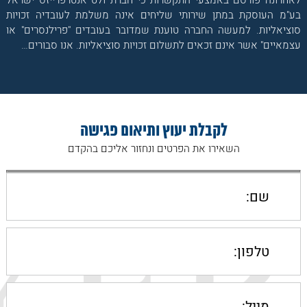
לאחרונה פורסם באמצעי התקשרות כי חברת ולט אנטרפרייזס ישראל
בע"מ העוסקת במתן שירותי שליחים אינה משלמת לעובדיה זכויות
סוציאליות. למעשה החברה טוענת שמדובר בעובדים "פרילנסרים" או
עצמאיים" אשר אינם זכאים לתשלום זכויות סוציאליות. אנו סבורים…
לקבלת יעוץ ותיאום פגישה
השאירו את הפרטים ונחזור אליכם בהקדם