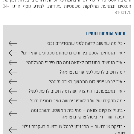
וחשיבה אסטרטגית יכול לסייע בהגנה על זכויות היורשים, בניהול נכון של
הנכסים ובמניעת מחלוקות משפטיות עתידיות. למידע נוסף חייגו:
04-
8100170
תחומי התמחות נוספים
• כל מה שחשוב לדעת לפני שמסדירים נכס
• איך מנסחים הסכם בין יורשים שמונע סכסוכים עתידיים?
• איך מגישים התנגדות לצוואה ומה הם סיכויי ההצלחה?
• מה חשוב לדעת לפני עריכת צוואה?
• איך לבצע ייפוי כוח מתמשך בצורה נכונה?
• איך מתבצעת בדיקת צו ירושה ומה חשוב לדעת לפני?
• מה תפקידו של עו"ד לענייני ירושה ואיך בוחרים נכון?
• ביטול צו קיום צוואה – מתי בית המשפט יתערב ומה
תפקיד עורך דין ביטול צו קיום צוואה
• בדיקת צו ירושה – מתי ניתן לבטל צו ירושה בעקבות גילוי
צוואה