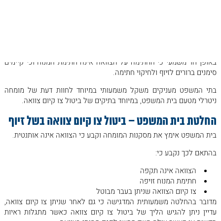
האלמנה הגישה חוות דעת גרפולוגית שקבעה ברמת ודאות גבוהה כי
החתימה אינה של המנוח. מנגד, הנתבעים הגישו חוות דעת סותרת שניסתה
לאשר את אמיתות הצוואה.
לאחר מכן מונה מומחה מטעם בית המשפט אשר בחן את המסמכים וקבע
באופן חד משמעי כי החתימה על הצוואה אינה חתימת המנוח וכי קיימים
סימנים ברורים לזיוף ולחיקוי חתימה.
בתי המשפט מעניקים משקל משמעותי במיוחד לחוות דעת של מומחה
ניטרלי מטעם בית המשפט, במיוחד בתיקים של ביטול צו קיום צוואה.
החלטת בית המשפט – ביטול צו קיום צוואה בשל זיוף
בית המשפט אימץ את מסקנות המומחה וקבע כי הצוואה אינה אותנטית.
בהתאם לכך נקבע כי:
הצוואה אינה תקפה
חתימת המנוח זויפה
צו קיום הצוואה שניתן בעבר מבוטל
מדובר בהחלטה משמעותית המדגישה כי גם לאחר שניתן צו קיום צוואה,
עדיין ניתן להגיש הליך של ביטול צו קיום צוואה כאשר מתגלות ראיות