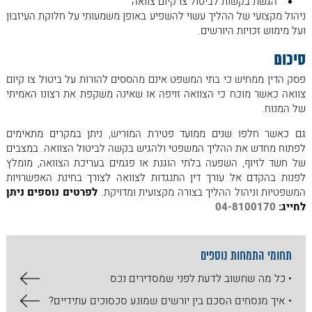
הגשת בקשות לביטול צו קיום צוואה
ניהול מקצועי של ההליך עשוי להשפיע באופן משמעותי על חלוקת העיזבון
ועל מימוש זכויות היורשים.
סיכום
פסק הדין ממחיש כי בתי המשפט אינם מהססים להורות על ביטול צו קיום
צוואה כאשר מוכח כי הצוואה זויפה או שאינה משקפת את רצונו האמיתי
של המנוח.
גם כאשר חלפו שנים ממועד פטירת המוריש, ניתן במקרים מתאימים
לפתוח מחדש את ההליך המשפטי ולהגיש בקשה לביטול הצוואה. במצבים
של חשד לזיוף, השפעה בלתי הוגנת או פגמים בעריכת הצוואה, מומלץ
לפנות בהקדם אל עורך דין התנגדות לצוואה לצורך בחינת האפשרויות
המשפטיות וניהול ההליך בצורה מקצועית ומדויקת.
לפרטים נוספים ניתן
לחייג:
04-8100170
תחומי התמחות נוספים
• כל מה שחשוב לדעת לפני שמסדירים נכס
• איך מנסחים הסכם בין יורשים שמונע סכסוכים עתידיים?