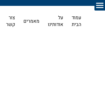
עמוד
על
צור
מאמרים
הבית
אודותינו
קשר
דף הבית
>
מאמרים
>
צוואות וירושות
>
איך לבצע ייפוי כוח
מתמשך בצורה נכונה?
איך לבצע ייפוי כוח מתמשך בצורה נכונה?
ביטול צו קיום צוואה, עורך דין התנגדות לצוואה
– מתי
בית המשפט מבטל צוואה בשל זיוף חתימה
?