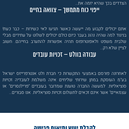
הצדדים בכך שהיא יזמה את…
ייפוי כוח מתמשך – צוואה בחיים
אתם יכולים לקבוע מה ייעשה כאשר תגיעו לאי כשירות – כבר כעת!
בניגוד למה שהיה נהוג בעבר כיום כולם יכולים לשלוט על עתידים מבלי
שלבית משפט ולאפוטרופוס תהיה אפשרות להתערב בחייהם. חשוב
לציין שלא רק…
עבודה בוולט – זכויות עובדים
לאחרונה פורסם באמצעי התקשרות כי חברת ולט אנטרפרייזס ישראל
בע"מ העוסקת במתן שירותי שליחים אינה משלמת לעובדיה זכויות
סוציאליות. למעשה החברה טוענת שמדובר בעובדים "פרילנסרים" או
עצמאיים" אשר אינם זכאים לתשלום זכויות סוציאליות. אנו סבורים…
לקבלת יעוץ ותיאום פגישה