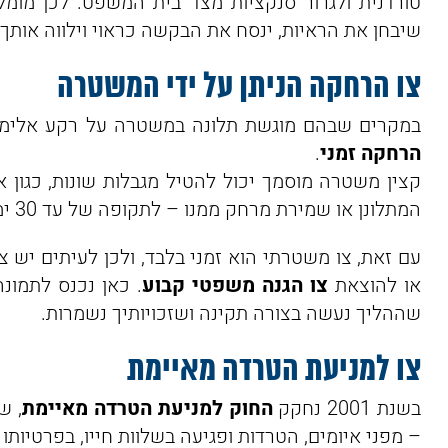
טורדנית ולגרור סנקציות מצד בית המשפט. לכן מומ
שיבחן את הראיות, ינסח את הבקשה כראוי וילווה אותך 
צו הרחקה הניתן על ידי המשטרה
במקרים שבהם מוגשת תלונה במשטרה על רקע אלימו
הרחקה זמני
.
קצין משטרה מוסמך יכול להטיל מגבלות שונות, כגון א
המתלונן או שמירת מרחק ממנו – לתקופה של עד 30 ימים.
עם זאת, צו משטרתי הוא זמני בלבד, ולכן לעיתים י
או להוצאת
צו הגנה משפטי קבוע
. כאן נכנס לתמונ
שההליך נעשה בצורה תקינה ושזכויותיך נשמרות.
צו למניעת הטרדה מאיימת
בשנת 2001 נחקק
החוק למניעת הטרדה מאיימת
, ש
– מפני איומים, הטרדות ופגיעה בשלוות חייו, בפרטיותו א