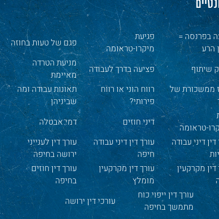
נטיים
ה בפרנסה =
פגיעת
פגם של טעות בחוזה
 הרע
מיקרו-טראומה
מניעת הטרדה
ק שיתוף
פציעה בדרך לעבודה
מאיימת
ז ממשכורת של
רווח הוני או רווח
תאונות עבודה ומה
פירותי?
שביניהן
דיני חוזים
דמי אבטלה
רו-טראומה
דין דיני עבודה
עורך דין דיני עבודה
עורך דין לענייני
ות
חיפה
ירושה בחיפה
 דין מקרקעין
עורך דין מקרקעין
עורך דין חוזים
מומלץ
בחיפה
עורך דין ייפוי כוח
עורכי דין ירושה
מתמשך בחיפה