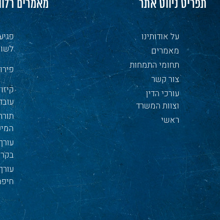
תפריט ניווט אתר
מאמרים רלוו
על אודותינו
פגיע
לשון
מאמרים
תחומי התמחות
פירו
צור קשר
קיזו
עורכי הדין
עובד
וצוות המשרד
תורת
ראשי
המיק
עורך 
בקרי
עורך
חיפה