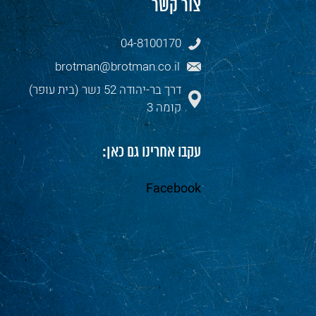
צור קשר
04-8100170
brotman@brotman.co.il
דרך בר-יהודה 52 נשר (בית עופר)
קומה 3
עקבו אחרינו גם כאן:
Facebook