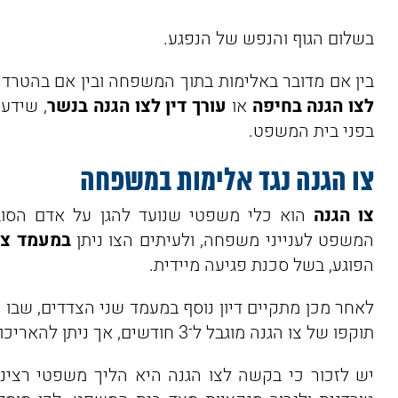
הגנה
או
צו למניעת הטרדה מאיימת
. מטרתם של צוו
בשלום הגוף והנפש של הנפגע.
בין אם מדובר באלימות בתוך המשפחה ובין אם בהטרדה
לצו הגנה בחיפה
או
עורך דין לצו הגנה בנשר
, שידע
בפני בית המשפט.
צו הגנה נגד אלימות במשפחה
צו הגנה
הוא כלי משפטי שנועד להגן על אדם הסו
המשפט לענייני משפחה, ולעיתים הצו ניתן
במעמד צד
הפוגע, בשל סכנת פגיעה מיידית.
לאחר מכן מתקיים דיון נוסף במעמד שני הצדדים, שבו
תוקפו של צו הגנה מוגבל ל־3 חודשים, אך ניתן להאריכו עד לשנה בהתאם לנסיבות.
יש לזכור כי בקשה לצו הגנה היא הליך משפטי רצי