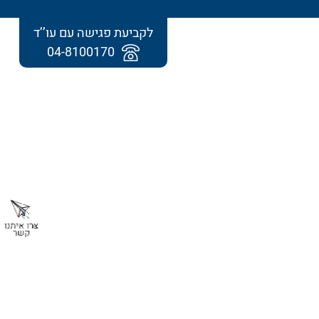
לקביעת פגישה עם עו’’ד
04-8100170
תחומי התמחות נוספים
• סימון אצבע משולשת מהווה הטרדה מינית!
• בג"ץ האריך את תקופת ההתיישנות