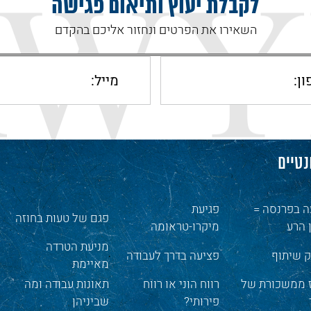
לקבלת יעוץ ותיאום פגישה
השאירו את הפרטים ונחזור אליכם בהקדם
נטיים
ה בפרנסה =
פגיעת
פגם של טעות בחוזה
 הרע
מיקרו-טראומה
מניעת הטרדה
ק שיתוף
פציעה בדרך לעבודה
מאיימת
ז ממשכורת של
רווח הוני או רווח
תאונות עבודה ומה
פירותי?
שביניהן