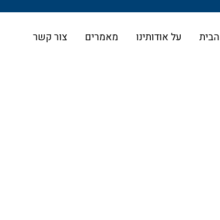
הבית
על אודותינו
מאמרים
צור קשר
ר עורך דין הוצאות דיבה/לשון הרע לכלל תושבי
ד באמצעות אוטובוס של אגד כדלהלן: