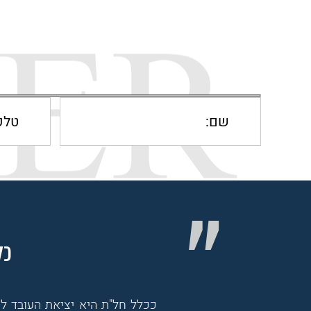
כל
ככלל חל"ת היא יציאת העובד ל