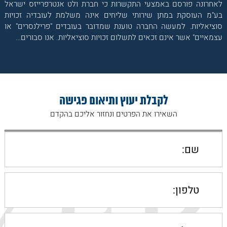
לאחרונה פורסם באמצעי התקשרות כי חברת ולט אנטרפרייזס ישראל
בע"מ העוסקת במתן שירותי שליחים אינה משלמת לעובדיה זכויות
סוציאליות. למעשה החברה טוענת שמדובר בעובדים "פרילנסרים" או
עצמאיים" אשר אינם זכאים לתשלום זכויות סוציאליות. אנו סבורים…
לקבלת יעוץ ותיאום פגישה
השאירו את הפרטים ונחזור אליכם בהקדם