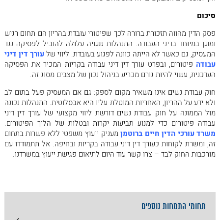
סיכום
פסק הדין מהווה תזכורת ברורה לכך שפיטורי עובדת בהריון הם תחום רגיש
ומוגן במיוחד בדיני העבודה. התנהלות שגויה עלולה להוביל לפסיקה נגד
המעסיק, גם כאשר לא הייתה כוונה לפגוע בעובדת. ליווי של
עורך דין דיני
עבודה
פיטורים, ובפרט עורך דין דיני עבודה בקריות המכיר את הפסיקה
העדכנית, עשוי להיות גורם מכריע בניהול נכון של מצבים מסוג זה.
חוק עבודת נשים אינו משאיר מקום לספק: גם אם המעסיק פעל בתום לב
ולא ידע על ההריון, האחריות המוטלת עליו היא אבסלוטית. התנהלות נכונה
מול הממונה על חוק עבודת נשים דורשת ליווי מקצועי של עורך דין דיני
עבודה פיטורים כדי למנוע תביעות יקרות ובטלות של הליך הפיטורים.
משרד עורכי הדין חיים ברוטמן
מעניק ייעוץ משפטי ללא פשרות בתחום
זה, ומשרת לקוחות כעורך דין דיני עבודה בקריות ובחיפה. אל תתמודדו עם
מורכבות החוק לבד – צרו קשר עוד היום לתיאום פגישת ייעוץ במשרדנו.
תחומי התמחות נוספים