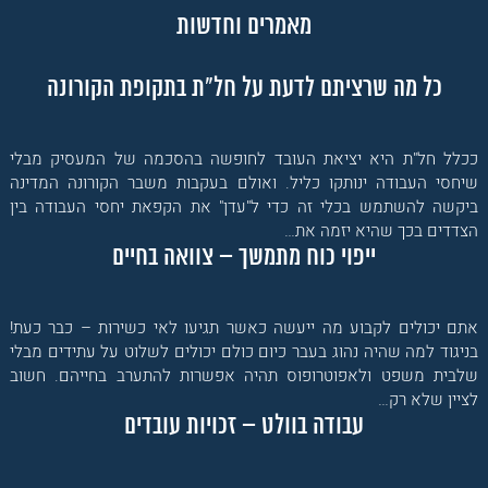
מאמרים וחדשות
כל מה שרציתם לדעת על חל"ת בתקופת הקורונה
ככלל חל"ת היא יציאת העובד לחופשה בהסכמה של המעסיק מבלי
שיחסי העבודה ינותקו כליל. ואולם בעקבות משבר הקורונה המדינה
ביקשה להשתמש בכלי זה כדי ל"עדן" את הקפאת יחסי העבודה בין
הצדדים בכך שהיא יזמה את…
ייפוי כוח מתמשך – צוואה בחיים
אתם יכולים לקבוע מה ייעשה כאשר תגיעו לאי כשירות – כבר כעת!
בניגוד למה שהיה נהוג בעבר כיום כולם יכולים לשלוט על עתידים מבלי
שלבית משפט ולאפוטרופוס תהיה אפשרות להתערב בחייהם. חשוב
לציין שלא רק…
עבודה בוולט – זכויות עובדים