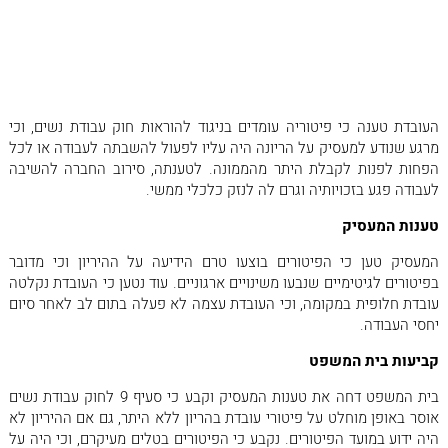
במועד הפיטורים, מהווים הפרה של חוק עבודת נשים, והאם קיימת זכאות
לפיצוי כספי? סוגיה זו מצויה בליבת עיסוקו של עורך דין דיני עבודה
פיטורים, במיוחד בתיקים העוסקים בהגנה על עובדות בהריון.
טענות העובדת
העובדת טענה כי פיטוריה עומדים בניגוד להוראות חוק עבודת נשים, וכי
מרגע שנודע למעסיק על הריונה היה עליו לפעול להשבתה לעבודה או לכל
הפחות לפנות לקבלת היתר מהממונה. לטענתה, סירוב החברה להשיבה
לעבודה פגע בזכויותיה וגרם לה לנזק כלכלי ממשי.
טענות המעסיק
המעסיק טען כי הפיטורים בוצעו טרם הידיעה על ההיריון וכי מדובר
בפיטורים לגיטימיים שנבעו משינויים ארגוניים. עוד נטען כי העובדת נקלטה
עובדת חלופית במקומה, וכי העובדת עצמה לא פעלה בתום לב לאחר סיום
יחסי העבודה.
קביעות בית המשפט
בית המשפט דחה את טענות המעסיק וקבע כי סעיף 9 לחוק עבודת נשים
אוסר באופן מוחלט על פיטורי עובדת בהריון ללא היתר, גם אם ההיריון לא
היה ידוע במועד הפיטורים. נקבע כי הפיטורים בטלים מעיקרם, וכי היה על