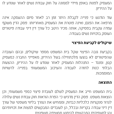
המעסיק לפנות באופן מיידי לממונה על חוק עבודת נשים לאחר שנודע לו
על ההיריון.
עוד הודגש כי פנייה לקבלת היתר זמן רב לאחר סיום ההעסקה אינה
מרפאה את הפגם, ואינה פוטרת את המעסיק מאחריותו. פסק הדין משקף
עמדה עקבית בפסיקה, אותה מכיר היטב כל עורך דין דיני עבודה פיטורים
העוסק בזכויות נשים בעבודה.
שיקולים לקביעת הפיצוי
בקביעת גובה הפיצוי שקל בית המשפט מספר שיקולים, ובהם העובדה
שהפיטורים לא בוצעו מלכתחילה בשל ההיריון, מאפייני החברה כמעסיק
קטן, ומנגד – התנהלות המעסיק לאחר שנודע לו על ההיריון, ההצעות
הבלתי כנות לחזרה לעבודה והעיכוב המשמעותי בפנייה לרשויות
המוסמכות.
התוצאה
בית המשפט חייב את המעסיק לשלם לעובדת פיצוי כספי משמעותי, וכן
הוצאות משפט. פסק הדין מדגיש כי הפרת הוראות חוק עבודת נשים עלולה
לגרור סנקציות כלכליות כבדות, וממחיש את הצורך בליווי משפטי של עורך
דין דיני עבודה בקריות ובכלל, הן לעובדים המבקשים למצות את זכויותיהם
והן למעסיקים המבקשים להימנע מחשיפה משפטית.