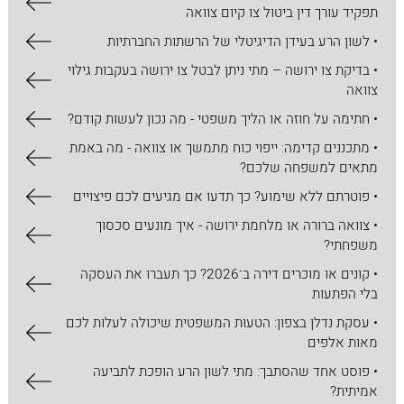
תפקיד עורך דין ביטול צו קיום צוואה
• לשון הרע בעידן הדיגיטלי של הרשתות החברתיות
• בדיקת צו ירושה – מתי ניתן לבטל צו ירושה בעקבות גילוי
צוואה
• חתימה על חוזה או הליך משפטי - מה נכון לעשות קודם?
• מתכננים קדימה: ייפוי כוח מתמשך או צוואה - מה באמת
מתאים למשפחה שלכם?
• פוטרתם ללא שימוע? כך תדעו אם מגיעים לכם פיצויים
• צוואה ברורה או מלחמת ירושה - איך מונעים סכסוך
משפחתי?
• קונים או מוכרים דירה ב־2026? כך תעברו את העסקה
בלי הפתעות
• עסקת נדלן בצפון: הטעות המשפטית שיכולה לעלות לכם
מאות אלפים
• פוסט אחד שהסתבך: מתי לשון הרע הופכת לתביעה
אמיתית?