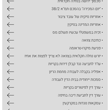
• סכסוך ירושה בנחלה חקלאית
• "יום המכירה" בהסכם תמ"א 38/2
• אחריות נזיקית של עובד ציבור
• אחריות המדינה בנזיקין
• זכית במשפט?! עכשיו תשלם מס
• כתיבת צוואה
• פגיעת מיקרו-טראומה
• יורש נחלה חקלאית בצוואה לא צריך לפצות את אחיו
• עו"ד לתביעה נגד קבלן דירות בקריות
• אפליה בקבלה לעבודה מחמת הריון
• סמכות ייחודית בבית הדין לעבודה
• עורך דין לפיטורים בקריות
• עורך דין לתביעת דיבה בחיפה
• עסקאות נוגדות במקרקעין