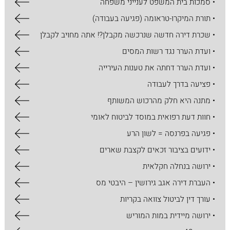
• סמכות בית המשפט לענייני משפחה
• תורת המיקרו-טראומה (פגיעה בעבודה)
• שכרת דירה חדשה שנרכשה מקבלן?! אתה מחויב לקבלן
• ועדת הערר נגד רשות המסים
• ועדת הערר דחתה את טענות העירייה
• פציעה בדרך לעבודה
• מתנה היא חלק מהרכוש המשותף
• חוות דעת רפואית במוסד לביטוח לאומי
• פגיעה בפרנסה = לשון הרע
• ידועים בציבור זכאים לקצבת שארים
• ירושה בנחלה חקלאית
• העברת דירה אגב גירושין – היבטי מס
• עורך דין לביטול צוואה בקריות
• ירושה מיידית במות המוריש