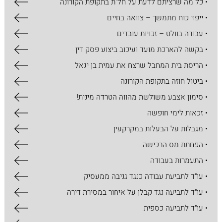
• כל מה שרציתם לדעת על חל"ת בתקופת הקורונה
• ייפוי כוח מתמשך – צוואה בחיים
• עבודה בוולט – זכויות עובדים
• בקשה להארכת מועד ועיכוב ביצוע פסק דין
• הריסת בית המחבל שרצח את עמית בן יגאל
• ביטול חוזה בתקופת הקורונה
• סימון אצבע משולשת מהווה הטרדה מינית!
• זכאות לימי חופשה
• מגבלות על הבעלות במקרקעין
• הפחתת מס הרכישה
• התעמרות בעבודה
• עו"ד לתביעת עבודה כנגד גניבה ממעסיק
• עו"ד לתביעה נגד קבלן על איחור במסירת דירה
• עו"ד לתביעה כספית