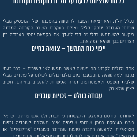
כל מה שרציתם לדעת על חל"ת בתקופת הקורונה
ככלל חל"ת היא יציאת העובד לחופשה בהסכמה של המעסיק מבלי
שיחסי העבודה ינותקו כליל. ואולם בעקבות משבר הקורונה המדינה
ביקשה להשתמש בכלי זה כדי ל"עדן" את הקפאת יחסי העבודה בין
הצדדים בכך שהיא יזמה את…
ייפוי כוח מתמשך – צוואה בחיים
אתם יכולים לקבוע מה ייעשה כאשר תגיעו לאי כשירות – כבר כעת!
בניגוד למה שהיה נהוג בעבר כיום כולם יכולים לשלוט על עתידים מבלי
שלבית משפט ולאפוטרופוס תהיה אפשרות להתערב בחייהם. חשוב
לציין שלא רק…
עבודה בוולט – זכויות עובדים
לאחרונה פורסם באמצעי התקשרות כי חברת ולט אנטרפרייזס ישראל
בע"מ העוסקת במתן שירותי שליחים אינה משלמת לעובדיה זכויות
סוציאליות. למעשה החברה טוענת שמדובר בעובדים "פרילנסרים" או
עצמאיים" אשר אינם זכאים לתשלום זכויות סוציאליות. אנו סבורים…