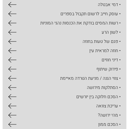
• דמי אבטלה
• עוסק חייב לרשום תקבול בספרים
• רשות המסים בודקת את הכנסות נהגי המוניות
• לשון הרע
• פגם של טעות בחוזה
• חוזה למראית עין
• דיני חוזים
• פירוק שיתוף
• צווי הגנה / מניעת הטרדה מאיימת
• הסתלקות מירושה
• הסכם חלוקה בין יורשים
• עריכת צוואה
• מהי ירושה?
• הסכם ממון