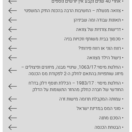
• אחרי 40 שנים נקבע אין יורשים נוספים
• צוואה מנשלת – החשיבות הרבה בהכנת התיק המשפטי
• תאונות עבודה ומה שביניהן
• דרישות צורניות של צוואה
• סכסוך בבית משותף וזכויות בניה
• רווח הוני או רווח פירותי?
• נישול הילד מצוואה
• החלטת מיסוי:1063/17, שינויי מבנה, מיזוגים ופיצולים –
מיזוג שותפויות בהתאם לחלק ה-2 לפקודת מס הכנסה
• החלטת מיסוי : 1983/17 – הכללת תוסף דלק בדו"ח
החודשי של חברה כחלק מהחזר התשומות על הדלק
• עמותה המקבלת תרומה מישות זרה
• סוגי המס במדינת ישראל
• הסכם מתנה
• הבטחת הכנסה