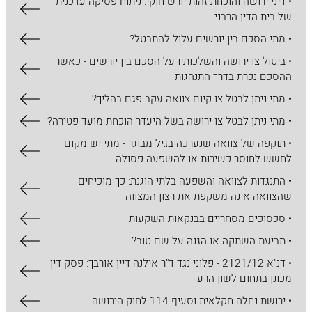
• דיני ירושה והוכחת זהות יורש חוקי: ניתוח פסיקה עדכנית
של בית הדין הרבני
• מתי הסכם בין יורשים עלול להתבטל?
• ביטול צו ירושה והשלכותיו על הסכם בין יורשים - כאשר
ההסכם נכרת בדרך התנהגות
• מתי ניתן לבטל צו קיום צוואה עקב פגם בהליך?
• מתי ניתן לבטל צו ירושה בשל היעדר הוכחת מועד פטירה?
• תוקפה של צוואה שנערכה בגיל מבוגר - מתי יש מקום
לחשש לחוסר כשירות או להשפעה פסולה
• התנגדות לצוואה והשפעה בלתי הוגנת: כך מוכיחים
שהצוואה אינה משקפת את רצון המצווה
• סכסוכים מסחריים בבנקאות השקעות
• תביעת השתקה או הגנה על שם טוב?
• דנ"א 2121/12 - פלוני נגד ד"ר אילנה דיין אורבך: פסק דין
מכונן בתחום לשון הרע
• ירושת נחלה חקלאית וסעיף 114 לחוק הירושה