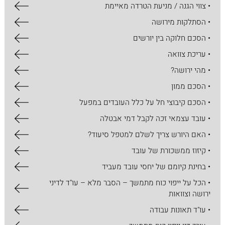
• צווי הגנה / מניעת הטרדה מאיימת
• הסתלקות מירושה
• הסכם חלוקה בין יורשים
• עריכת צוואה
• מהי ירושה?
• הסכם ממון
• הסכם קיבוצי חל על כלל העובדים במפעל
• עובד עצמאי זכה לקבל דמי אבטלה
• האם היורש צריך לשלם למטפל סיעוד?
• קיזוז ממשכורת של עובד
• בחינת קיומם של יחסי עובד מעביד
• הכל על ​ייפוי כוח מתמשך – הסבר מלא – עו"ד לדיני
ירושה וצוואות
• עו"ד תאונות עבודה