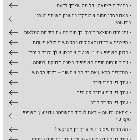
• התנגדות לצוואה - כל מה שצריך לדעת
• האם כספי מתנה שהופקדו בחשבון משותף יועברו
בירושה?
• נפגעתם מהוצאת דיבה? כך תובעים את הזכויות המלאות
• מייצגים עובדים ומעסיקים במקצועיות וללא פשרות
• תכנון משפטי אישי שיבטיח שהרצון שלך יכובד בעתיד
• ניתוח וניסוח חוזים משפטיים בצורה מדויקת ובטוחה
• מסדירים מראש את כל מה שחשוב – בליווי מקצועי
• עורך דין קניית דירה
• עורך דין דיני עבודה פיטורים
• עורך דין מכירת דירה
• "צוואה וירושה – דאגו לעתיד המשפחה עם ייעוץ משפטי
מקצועי!
• מה תחום עיסוקו של עורך דין מקרקעין?
• עורך דין חוזים בחיפה - משרד עורכי דין חיים ברוטמן