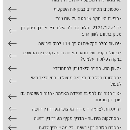
שהצוואה אינה משקפת את רצון המצווה
• סכסוכים מסחריים בבנקאות השקעות
• תביעת השתקה או הגנה על שם טוב?
• דנ"א 2121/12 - פלוני נגד ד"ר אילנה דיין אורבך: פסק דין
מכונן בתחום לשון הרע
• ירושת נחלה חקלאית וסעיף 114 לחוק הירושה
• ביטול תוקפה של צוואה מאוחרת - מה קבע בית המשפט
במקרה פלוני נ' אלמוני?
• לשון הרע מה זה וכיצד ניתן להתמודד?
• הסיכונים הגלומים בצוואה מנשלת - מתי וכיצד ראוי
לפעול
• צווי הגנה וצו למניעת הטרדה מאיימת - הגנה משפטית עם
עורך דין מומחה
• התנגדות לצוואה – מדריך מקצועי מעורך דין ירושה
• הסתלקות מירושה - מדריך מקיף מעורך דין ירושה
• הסכם חלוקה בין יורשים - כל מה שצריך לדעת