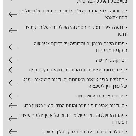
בפייסבוק והפגיעה בפרטיות
• השפעה בלתי הוגנת וניצול חולשה: מתי יוחלט על ביטול צו
קיום צוואה?
• ידועה בציבור וסוגיית הסמכות: השלכותיה על בדיקת צו
ירושה
• ניתוח הלכת ברגמן והשלכותיה על בדיקת צו ירושה
במקרים מורכבים
• בדיקת צו ירושה
• כיצד נבחנת פגיעה בשם הטוב בפרסומים תקשורתיים
• מחלוקת סביב צוואות מאוחרות והשלכות ליטיגציה - מבט
של עורך דין ליטיגציה
• פרויקט אגמי בראשית נשר
• השלכות אמירות פוגעניות והגנות החוק: פיצוי בלשון הרע
• ניתוח ההשלכות של ביטול צו ירושה על אופן חלוקת פיצויי
הפיטורין
• פסילת שופט ומראית פני הצדק בהליך משפטי