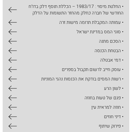
• החלטת מיסוי : 1983/17 – הכללת תוסף דלק בדו"ח
החודשי של חברה כחלק מהחזר התשומות על הדלק
• עמותה המקבלת תרומה מישות זרה
• סוגי המס במדינת ישראל
• הסכם מתנה
• הבטחת הכנסה
• דמי אבטלה
• עוסק חייב לרשום תקבול בספרים
• רשות המסים בודקת את הכנסות נהגי המוניות
• לשון הרע
• פגם של טעות בחוזה
• חוזה למראית עין
• דיני חוזים
• פירוק שיתוף