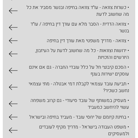
• כשרות צוואה - עו״ד צוואה בחיפה ובנשר מסביר את כל
מה שחשוב לדעת
• צוואה הדדית - הסבר מלא עם עורך דין בחיפה / עו״ד
בנשר
• צוואה - מדריך משפטי מאת עורך דין בחיפה
• ירושות וצוואות - כל מה שחשוב לדעת על העיזבון,
היורשים והזכויות
• הסכם קיבוצי חל על כלל עובדי החברה - גם אם אינם
עוסקים ישירות בענף
• תביעת עובד עצמאי לקבלת דמי אבטלה - מתי עצמאי
נחשב כשכיר?
• מעסיק במשותף של עובד סיעודי - גם קרוב משפחה
עשוי להיחשב כמעביד
• בחינת קיומם של יחסי עובד - מעביד בחיפה ובישראל
• משפט העבודה בישראל - מדריך מקיף לעובדים
ולמעסיקים