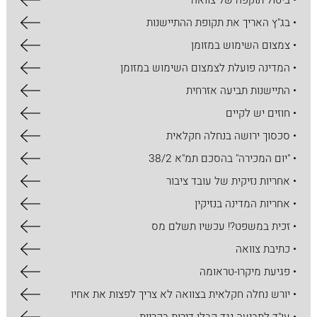
• ביטול תוקפה של צוואה
• בג"ץ האריך את תקופת ההתיישנות
• צמצום השימוש במזומן
• המדינה פועלת לצמצום השימוש במזומן
• התיישנות תביעה אזרחית
• חוזים יש לקיים
• סכסוך ירושה בנחלה חקלאית
• "יום המכירה" בהסכם תמ"א 38/2
• אחריות נזיקית של עובד ציבור
• אחריות המדינה בנזיקין
• זכית במשפט?! עכשיו תשלם מס
• כתיבת צוואה
• פגיעת מיקרו-טראומה
• יורש נחלה חקלאית בצוואה לא צריך לפצות את אחיו