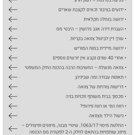
• פגיעה בפרנסה = לשון הרע
• ידועים בציבור זכאים לקצבת שארים
• ירושה בנחלה חקלאית
• העברת דירה אגב גירושין – היבטי מס
• עורך דין לביטול צוואה בקריות
• ירושה מיידית במות המוריש
• אחרי 40 שנים נקבע אין יורשים נוספים
• צוואה מנשלת – החשיבות הרבה בהכנת התיק המשפטי
• תאונות עבודה ומה שביניהן
• דרישות צורניות של צוואה
• סכסוך בבית משותף וזכויות בניה
• רווח הוני או רווח פירותי?
• נישול הילד מצוואה
• החלטת מיסוי:1063/17, שינויי מבנה, מיזוגים ופיצולים –
מיזוג שותפויות בהתאם לחלק ה-2 לפקודת מס הכנסה