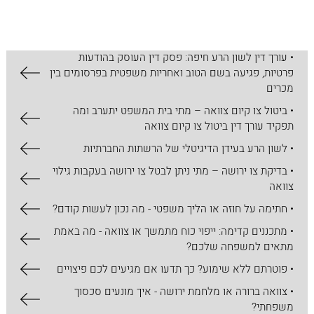
• מדריך מעשי להתמודדות עם פרסומים פוגעניים ברשת
• כיצד לבחור עורך דין דיני עבודה במקרה של פיטורים?
• עורך דין לשון הרע חיפה: פסק דין העוסק בהודעות
פרטיות, פגיעה בשם הטוב ואחריות משפטית בפרסומים בין
מכרים
• ביטול צו קיום צוואה – מתי בית המשפט יתערב ומה
תפקיד עורך דין ביטול צו קיום צוואה
• לשון הרע בעידן הדיגיטלי של הרשתות החברתיות
• בדיקת צו ירושה – מתי ניתן לבטל צו ירושה בעקבות גילוי
צוואה
• חתימה על חוזה או הליך משפטי - מה נכון לעשות קודם?
• מתכננים קדימה: ייפוי כוח מתמשך או צוואה - מה באמת
מתאים למשפחה שלכם?
• פוטרתם ללא שימוע? כך תדעו אם מגיעים לכם פיצויים
• צוואה ברורה או מלחמת ירושה - איך מונעים סכסוך
משפחתי?