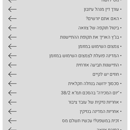
• מס ירושה
• עורך דין מנהל עיזבון
• האם אתם יורשים?
• ביטול תוקפה של צוואה
• בג"ץ האריך את תקופת ההתיישנות
• צמצום השימוש במזומן
• המדינה פועלת לצמצום השימוש במזומן
• התיישנות תביעה אזרחית
• חוזים יש לקיים
• סכסוך ירושה בנחלה חקלאית
• "יום המכירה" בהסכם תמ"א 38/2
• אחריות נזיקית של עובד ציבור
• אחריות המדינה בנזיקין
• זכית במשפט?! עכשיו תשלם מס