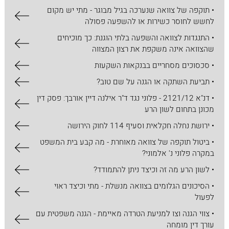
• תוקפה של צוואה שנערכה בגיל מבוגר - מתי יש מקום
לחשש לחוסר כשירות או להשפעה פסולה
• התנגדות לצוואה והשפעה בלתי הוגנת: כך מוכיחים
שהצוואה אינה משקפת את רצון המצווה
• סכסוכים מסחריים בבנקאות השקעות
• תביעת השתקה או הגנה על שם טוב?
• דנ"א 2121/12 - פלוני נגד ד"ר אילנה דיין אורבך: פסק דין
מכונן בתחום לשון הרע
• ירושת נחלה חקלאית וסעיף 114 לחוק הירושה
• ביטול תוקפה של צוואה מאוחרת - מה קבע בית המשפט
במקרה פלוני נ' אלמוני?
• לשון הרע מה זה וכיצד ניתן להתמודד?
• הסיכונים הגלומים בצוואה מנשלת - מתי וכיצד ראוי
לפעול
• צווי הגנה וצו למניעת הטרדה מאיימת - הגנה משפטית עם
עורך דין מומחה