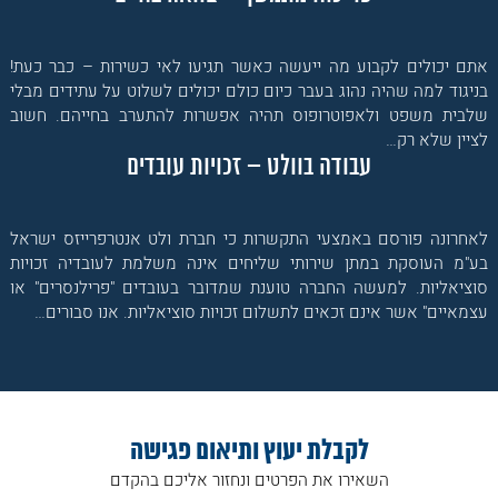
אתם יכולים לקבוע מה ייעשה כאשר תגיעו לאי כשירות – כבר כעת!
בניגוד למה שהיה נהוג בעבר כיום כולם יכולים לשלוט על עתידים מבלי
שלבית משפט ולאפוטרופוס תהיה אפשרות להתערב בחייהם. חשוב
לציין שלא רק…
עבודה בוולט – זכויות עובדים
לאחרונה פורסם באמצעי התקשרות כי חברת ולט אנטרפרייזס ישראל
בע"מ העוסקת במתן שירותי שליחים אינה משלמת לעובדיה זכויות
סוציאליות. למעשה החברה טוענת שמדובר בעובדים "פרילנסרים" או
עצמאיים" אשר אינם זכאים לתשלום זכויות סוציאליות. אנו סבורים…
לקבלת יעוץ ותיאום פגישה
השאירו את הפרטים ונחזור אליכם בהקדם