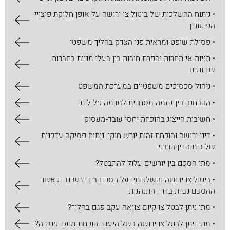
• ניתוח ההשלכות של ביטול צו ירושה על אופן חלוקת פיצויי
הפיטורין
• פסילת שופט ומראית פני הצדק בהליך משפטי
• תניות אי תחרות והפרת חובות בין בעלי מניות בחברות
שירותים
• ניהול סכסוכים משפטיים במערכת המשפט
• ההבחנה בין גוזמה מסחרית למרמה פלילית
• חשיבות הייצוג בהוכחת יחסי עובד-מעסיק
• דיני ירושה והוכחת זהות יורש חוקי: ניתוח פסיקה עדכנית
של בית הדין הרבני
• מתי הסכם בין יורשים עלול להתבטל?
• ביטול צו ירושה והשלכותיו על הסכם בין יורשים - כאשר
ההסכם נכרת בדרך התנהגות
• מתי ניתן לבטל צו קיום צוואה עקב פגם בהליך?
• מתי ניתן לבטל צו ירושה בשל היעדר הוכחת מועד פטירה?