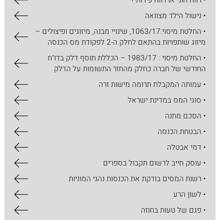
• רווח הוני או רווח פירותי?
• נישול הילד מצוואה
• החלטת מיסוי:1063/17, שינויי מבנה, מיזוגים ופיצולים –
מיזוג שותפויות בהתאם לחלק ה-2 לפקודת מס הכנסה
• החלטת מיסוי : 1983/17 – הכללת תוסף דלק בדו"ח
החודשי של חברה כחלק מהחזר התשומות על הדלק
• עמותה המקבלת תרומה מישות זרה
• סוגי המס במדינת ישראל
• הסכם מתנה
• הבטחת הכנסה
• דמי אבטלה
• עוסק חייב לרשום תקבול בספרים
• רשות המסים בודקת את הכנסות נהגי המוניות
• לשון הרע
• פגם של טעות בחוזה