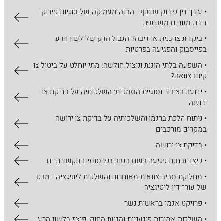
• עורך דין פירוק שיתוף - הבנה מעמיקה של סוגיות פירוק
דירת מגורים משותפת
• ביקורת צרכנית או דיבה? הגבול הדק של לשון הרע
בפייסבוק והפגיעה בפרטיות
• השפעה בלתי הוגנת וניצול חולשה: מתי יוחלט על ביטול צו
קיום צוואה?
• ידועה בציבור וסוגיית הסמכות: השלכותיה על בדיקת צו
ירושה
• ניתוח הלכת ברגמן והשלכותיה על בדיקת צו ירושה
במקרים מורכבים
• בדיקת צו ירושה
• כיצד נבחנת פגיעה בשם הטוב בפרסומים תקשורתיים
• מחלוקת סביב צוואות מאוחרות והשלכות ליטיגציה - מבט
של עורך דין ליטיגציה
• פרויקט אגמי בראשית נשר
• השלכות אמירות פוגעניות והגנות החוק: פיצוי בלשון הרע