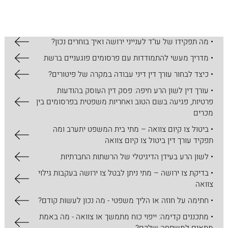
• איך לבצע ייפוי כוח מתמשך בצורה נכונה?
• איך מתבצעת בדיקת צו ירושה ומה חשוב לדעת לפני?
• מה תפקידו של עו"ד לענייני ירושה ואיך בוחרים נכון?
• מדריך מעשי להתמודדות עם פרסומים פוגעניים ברשת
• כיצד לבחור עורך דין דיני עבודה במקרה של פיטורים?
• עורך דין לשון הרע חיפה: פסק דין העוסק בהודעות
פרטיות, פגיעה בשם הטוב ואחריות משפטית בפרסומים בין
מכרים
• ביטול צו קיום צוואה – מתי בית המשפט יתערב ומה
תפקיד עורך דין ביטול צו קיום צוואה
• לשון הרע בעידן הדיגיטלי של הרשתות החברתיות
• בדיקת צו ירושה – מתי ניתן לבטל צו ירושה בעקבות גילוי
צוואה
• חתימה על חוזה או הליך משפטי - מה נכון לעשות קודם?
• מתכננים קדימה: ייפוי כוח מתמשך או צוואה - מה באמת