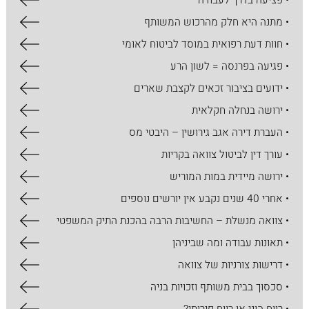
• פציעה בדרך לעבודה
• מתנה היא חלק מהרכוש המשותף
• חוות דעת רפואית במוסד לביטוח לאומי
• פגיעה בפרנסה = לשון הרע
• ידועים בציבור זכאים לקצבת שארים
• ירושה בנחלה חקלאית
• העברת דירה אגב גירושין – היבטי מס
• עורך דין לביטול צוואה בקריות
• ירושה מיידית במות המוריש
• אחרי 40 שנים נקבע אין יורשים נוספים
• צוואה מנשלת – החשיבות הרבה בהכנת התיק המשפטי
• תאונות עבודה ומה שביניהן
• דרישות צורניות של צוואה
• סכסוך בבית משותף וזכויות בניה