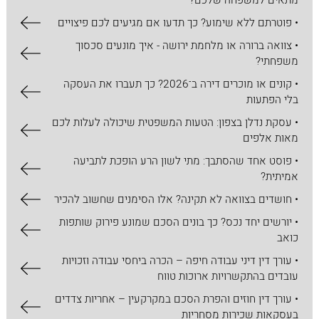
מתאים למשפחה שלכם?
• פוטרתם ללא שימוע? כך תדעו אם מגיעים לכם פיצויים
• צוואה ברורה או מלחמת ירושה - איך מונעים סכסוך
משפחתי?
• קונים או מוכרים דירה ב־2026? כך תעברו את העסקה
בלי הפתעות
• עסקת נדלן בצפון: הטעות המשפטית שיכולה לעלות לכם
מאות אלפים
• פוסט אחד שהסתבך: מתי לשון הרע הופכת לתביעה
אמיתית?
• חושדים בצוואה לא תקינה? אלו הסימנים שחשוב להכיר
• יורשים יחד נכס? כך בונים הסכם שמונע פירוק שותפות
כואב
• עורך דין דיני עבודה חיפה – הכרה ביחסי עבודה וזכויות
עובדים בהתקשרויות ארוכות טווח
• עורך דין חוזים והפרת הסכם במקרקעין – אחריות צדדים
בעסקאות שכירות מסחריות