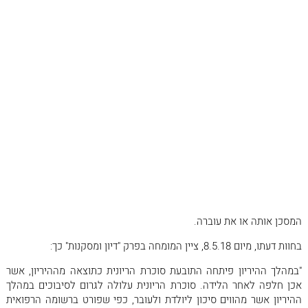
שמירת היריון וזאת לתקופה החל מיום 5.12.16 ועד ליום 18.1.17 (מועד
הלידה). תביעתה של התובעת נדחתה וזאת בהתאם להוראות סעיף 58
ל
חוק הביטוח הלאומי
[נוסח משולב] התשנ"ה- 1995 (להלן: "החוק"). כנגד
החלטה זו של הנתבע, הוגשה התביעה לבית הדין.
במסגרת כתב ההגנה שהגיש, חזר הנתבע על האמור במכתב הדחיה והוסיף
כי היעדרותה של התובעת מעבודתה בתקופה האמורה, לא הייתה מתחייבת
בשל מצב רפואי הנובע מההיריון והמסכן אותה או את עוברה ולא הייתה
מתחייבת בשל תנאי עבודתה, ומשכך, התובעת לא עמדה בהוראות סעיף 58
לחוק.
הדיון בבית הדין
ביום 22.11.17 התקיים דיון, במסגרתו הגיעו הצדדים להסכמה על מינוי
מומחה רפואי מטעם בית הדין כדי שיחווה את דעתו בשאלה, האם
היעדרותה של התובעת בתקופה שבמחלוקת הייתה בעקבות מצב רפואי
המסכן אותה או את עוברה.
בחוות דעתו, מיום 8.5.18, ציין המומחה בפרק "דיון ומסקנות" כך:
"במהלך ההיריון פיתחה התובעת סוכרת הריונית כתוצאה מההיריון, אשר
אכן חלפה לאחר הלידה. סוכרת הריונית עלולה לגרום לסיבוכים במהלך
ההיריון אשר מהווים סיכון ליולדת ולעובר, כפי שפורט ברשומה הרפואית