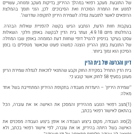
של התובעת. מעקב רפואי במהלך ההיריון, בדיקות מעקב ומנוחה, עשויים
למנוע את החמרת הסוכרת ואת הסיבוכים. לכן, הנני תומך בהמלצת
הרופאים לאשר לתובעת גמלה לשמירת היריון לתקופה שדרשה".
בעקבות חוות הדעת, הנתבע הגיש בקשה להפניית שאלות הבהרה.
בהחלטתו מיום 4.9.18, נעתר בית הדין לבקשה באופן חלקי. השאלות
עסקו בעיקר בניסיון להטיל דופי שחוות דעת המומחה באופן שבו המחלה
של התובעת בזמן ההריון הוצגה כמשהו פעוט שכאשר מטפלים בו בזמן
הסיכון הוא נמוך ביותר.
דיון והכרעה של בית הדין
בית הדין התחיל בסקירת החוק וקבע שהתנאי לזכאות לגמלת שמירת הריון
מעוגן בסעיף 58 לחוק אשר קובע כי:
"'שמירת היריון' – היעדרות מעבודה בתקופת ההיריון המתחייבת בשל אחד
מאלה:
(1)מצב רפואי הנובע מההיריון והמסכן את האישה או את עוברה, הכל
בהתאם לאישור רפואי בכתב;
(2)סוג העבודה, מקום ביצוע העבודה או אופן ביצוע העבודה מסכנים את
האישה בשל היותה בהיריון, או את עוברה, לפי אישור רפואי בכתב, ולא