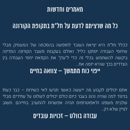
מאמרים וחדשות
כל מה שרציתם לדעת על חל"ת בתקופת הקורונה
ככלל חל"ת היא יציאת העובד לחופשה בהסכמה של המעסיק מבלי
שיחסי העבודה ינותקו כליל. ואולם בעקבות משבר הקורונה המדינה
ביקשה להשתמש בכלי זה כדי ל"עדן" את הקפאת יחסי העבודה בין
הצדדים בכך שהיא יזמה את…
ייפוי כוח מתמשך – צוואה בחיים
אתם יכולים לקבוע מה ייעשה כאשר תגיעו לאי כשירות – כבר כעת!
בניגוד למה שהיה נהוג בעבר כיום כולם יכולים לשלוט על עתידים מבלי
שלבית משפט ולאפוטרופוס תהיה אפשרות להתערב בחייהם. חשוב
לציין שלא רק…
עבודה בוולט – זכויות עובדים