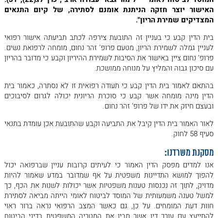
האישור יוצר חזקה הניתנת אומנם לסתירה, של קיום התנאים
המצדיקים שמירת הריון".
בית הדין קבע כי בעניין זה התובעת צירפה לכתב תביעתה אישור רפואי
לעניין גמלה לשמירת הריון, מטעם פרופ' זהר נחום, מומחה לרפואת נשים.
פרופ' נחום ציין באישור את הסיבות לשמירת ההיריון וקבע כי מדובר בהריון
עם סיכון גבוה והמליץ על מנוחה ממושכת.
בהתאם לאמור בית הדין קבע כי תעודה רפואית זו לא נסתרה, כאמור בית
הדין מינה מומחה אשר קבע כי סוכרת הריונית יכולה לגרום לסיבוכים
ובעצם חיזק את ידו של פרופ' זהר נחום.
לאור האמור בית הדין קיבל את התביעה וקבע שהתובעת אכן עומדת בתנאי
סעיף 58 לחוק.
מסקנת משרדנו:
אנו למדים מפסק הדין האמור כי לעיתים קרובות עניין שברפואה יכול
להפוך למושא התדיינות משפטית על אף שמדובר במדע שאמור להיות
מדויק, לתוך זה נכנסות טענות משפטיות אשר יכולות לשנות את הכף, כך
למשל טענה משמעותית של המוסד לביטוח לאומי הייתה מביאה לסתירת
חוות דעת המומחים. על כן, גם כאשר המצב הרפואי נראה ברור ראוי
להתייעץ עם עורך דין אשר מבין את המטריה המשפטית בדיני הביטוח