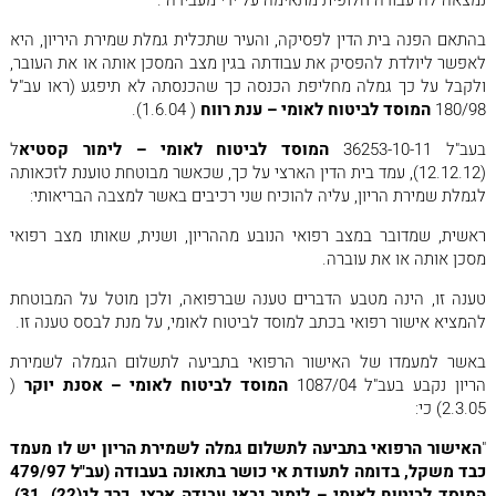
נמצאה לה עבודה חלופית מתאימה על ידי מעבידה".
בהתאם הפנה בית הדין לפסיקה, והעיר שתכלית גמלת שמירת היריון, היא
לאפשר ליולדת להפסיק את עבודתה בגין מצב המסכן אותה או את העובר,
ולקבל על כך גמלה מחליפת הכנסה כך שהכנסתה לא תיפגע (ראו עב"ל
180/98
המוסד לביטוח לאומי – ענת רווח
( 1.6.04).
בעב"ל 36253-10-11
המוסד לביטוח לאומי – לימור קסטיא
ל
(12.12.12), עמד בית הדין הארצי על כך, שכאשר מבוטחת טוענת לזכאותה
לגמלת שמירת הריון, עליה להוכיח שני רכיבים באשר למצבה הבריאותי:
ראשית, שמדובר במצב רפואי הנובע מההריון, ושנית, שאותו מצב רפואי
מסכן אותה או את עוברה.
טענה זו, הינה מטבע הדברים טענה שברפואה, ולכן מוטל על המבוטחת
להמציא אישור רפואי בכתב למוסד לביטוח לאומי, על מנת לבסס טענה זו.
באשר למעמדו של האישור הרפואי בתביעה לתשלום הגמלה לשמירת
הריון נקבע בעב"ל 1087/04
המוסד לביטוח לאומי – אסנת יוקר
(
2.3.05) כי:
"
האישור הרפואי בתביעה לתשלום גמלה לשמירת הריון יש לו מעמד
כבד משקל, בדומה לתעודת אי כושר בתאונה בעבודה (עב"ל 479/97
המוסד לביטוח לאומי – לימור גבאי עבודה ארצי, כרך לג(22), 31).