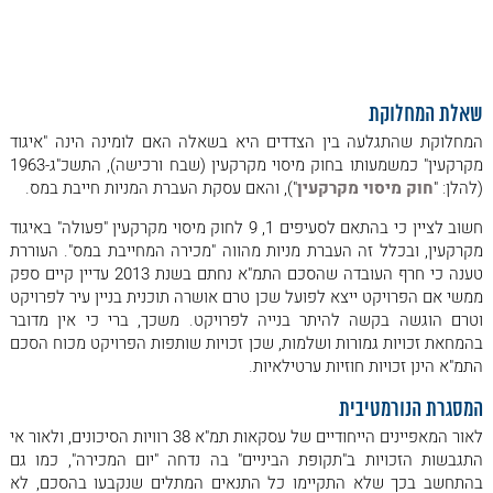
ביום 31.1.2016, חברת ד.ס הראל העבירה את כל מניותיה בחברת לומינה
לעוררת (להלן: "העברת המניות"), בתמורה לערכן הנקוב של המניות.
לטענת העוררת, תמורה זו נקבעה בהתאם להערכת שווי שנערכה ביום
31.12.2015 ולפיה שוויה של חברת לומינה הינו "אפס בקירוב".
שאלת המחלוקת
המחלוקת שהתגלעה בין הצדדים היא בשאלה האם לומינה הינה "איגוד
מקרקעין" כמשמעותו בחוק מיסוי מקרקעין (שבח ורכישה), התשכ"ג-1963
(להלן: "
חוק מיסוי מקרקעין
"), והאם עסקת העברת המניות חייבת במס.
חשוב לציין כי בהתאם לסעיפים 1, 9 לחוק מיסוי מקרקעין "פעולה" באיגוד
מקרקעין, ובכלל זה העברת מניות מהווה "מכירה המחייבת במס". העוררת
טענה כי חרף העובדה שהסכם התמ"א נחתם בשנת 2013 עדיין קיים ספק
ממשי אם הפרויקט ייצא לפועל שכן טרם אושרה תוכנית בניין עיר לפרויקט
וטרם הוגשה בקשה להיתר בנייה לפרויקט. משכך, ברי כי אין מדובר
בהמחאת זכויות גמורות ושלמות, שכן זכויות שותפות הפרויקט מכוח הסכם
התמ"א הינן זכויות חוזיות ערטילאיות.
המסגרת הנורמטיבית
לאור המאפיינים הייחודיים של עסקאות תמ"א 38 רוויות הסיכונים, ולאור אי
התגבשות הזכויות ב"תקופת הביניים" בה נדחה "יום המכירה", כמו גם
בהתחשב בכך שלא התקיימו כל התנאים המתלים שנקבעו בהסכם, לא