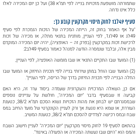
שתמורתה מושפעת מזכויות בנייה לפי תמ"א 38) ועל כן יום המכירה לאלו
כלל אינו נדחה.
סעיף 49לב1 לחוק מיסוי מקרקעין קובע כך:
"על אף האמור בחוק זה, הייתה המכירה של הזכות הנמכרת לפי סעיף
49לג או 49לג1, לפי העניין, מותנית בתנאי מתלה, או מכירה של זכות
לרכישת זכות במקרקעין (בפרק זה – האופציה), יהיה יום המכירה המוקדם
מבין אלה, ובלבד שנמסרה הודעה למנהל כאמור בסעיף 49לב2:
(1) המועד שבו התקיים התנאי או שבו מומשה האופציה, לפי העניין;
(2) המועד שבו הוחל במתן שירותי בנייה לפי תכנית החיזוק או המועד שבו
החלה הבנייה לפי תכנית החיזוק בדרך של הריסה, לפי העניין".
אם כן, השאלה המרכזית והעקרונית שעמדה ביסוד ערר זה, היא האם
קביעה זו שבסעיף בדבר "יום המכירה", חולשת על עניינים נוספים
שבמסגרתם יש לבחון את מהות הזכויות נשוא הסכם תמ"א 38/2, כטענת
העוררת, או שמא היא נוגעת אך ורק לעניין הקונקרטי של מועד החיוב במס
שבח ובמס רכישה לצדדים להסכם תמ"א 38/2, כטענת המשיב.
בהתאם לסעיף 19 לחוק מיסוי מקרקעין "יום המכירה" לעניין חישוב השבח
והמס הוא "היום שבו נעשתה המכירה או הפעולה באיגוד".