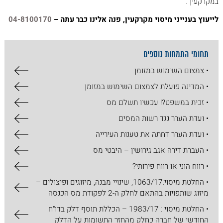
במקרקעין".
לייעוץ בענייני מיסוי מקרקעין, פנה אלינו כבר עתה –
04-8100170
תחומי התמחות נוספים
• צמצום השימוש במזומן
• המדינה פועלת לצמצום השימוש במזומן
• זכית במשפט?! עכשיו תשלם מס
• ועדת הערר נגד רשות המסים
• ועדת הערר דחתה את טענות העירייה
• העברת דירה אגב גירושין – היבטי מס
• רווח הוני או רווח פירותי?
• החלטת מיסוי:1063/17, שינויי מבנה, מיזוגים ופיצולים –
מיזוג שותפויות בהתאם לחלק ה-2 לפקודת מס הכנסה
• החלטת מיסוי : 1983/17 – הכללת תוסף דלק בדו"ח
החודשי של חברה כחלק מהחזר התשומות על הדלק