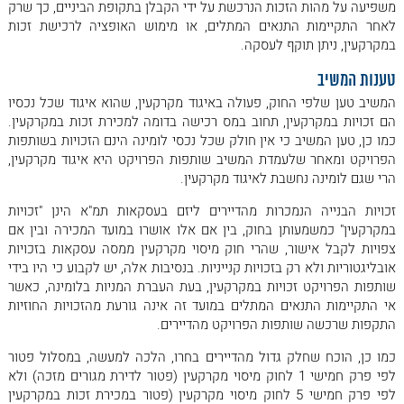
משפיעה על מהות הזכות הנרכשת על ידי הקבלן בתקופת הביניים, כך שרק
לאחר התקיימות התנאים המתלים, או מימוש האופציה לרכישת זכות
במקרקעין, ניתן תוקף לעסקה.
טענות המשיב
המשיב טען שלפי החוק, פעולה באיגוד מקרקעין, שהוא איגוד שכל נכסיו
הם זכויות במקרקעין, תחוב במס רכישה בדומה למכירת זכות במקרקעין.
כמו כן, טען המשיב כי אין חולק שכל נכסי לומינה הינם הזכויות בשותפות
הפרויקט ומאחר שלעמדת המשיב שותפות הפרויקט היא איגוד מקרקעין,
הרי שגם לומינה נחשבת לאיגוד מקרקעין.
זכויות הבנייה הנמכרות מהדיירים ליזם בעסקאות תמ"א הינן "זכויות
במקרקעין" כמשמעותן בחוק, בין אם אלו אושרו במועד המכירה ובין אם
צפויות לקבל אישור, שהרי חוק מיסוי מקרקעין ממסה עסקאות בזכויות
אובליגטוריות ולא רק בזכויות קנייניות. בנסיבות אלה, יש לקבוע כי היו בידי
שותפות הפרויקט זכויות במקרקעין, בעת העברת המניות בלומינה, כאשר
אי התקיימות התנאים המתלים במועד זה אינה גורעת מהזכויות החוזיות
התקפות שרכשה שותפות הפרויקט מהדיירים.
כמו כן, הוכח שחלק גדול מהדיירים בחרו, הלכה למעשה, במסלול פטור
לפי פרק חמישי 1 לחוק מיסוי מקרקעין (פטור לדירת מגורים מזכה) ולא
לפי פרק חמישי 5 לחוק מיסוי מקרקעין (פטור במכירת זכות במקרקעין