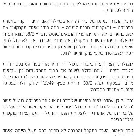
בדיעבד את אופן הדיווח ולהחליף בין הפטורים השונים והעוררת שומרת על
זכותה לעשות כן.
לדעת הועדה, ענייננו של ערר זה הוא בשאלה האם היזם – קרי שותפות
הפרויקט – ובעקבותיה חברת לומינה – הינה בגדר "איגוד מקרקעין" אם
לאו, במועד בו לא התקיימו עדיין התנאים בעסקת תמ"א 38/2 נשוא הערר.
לשאלה זו ניתנה תשובה המקבלת את עמדת העוררת. אין ולא יכול לחול
שינוי בתשובה זו אך ורק בשל כך שמי מן הדיירים בפרויקט יבחר בפטור
רגיל ולא בהסדר שלפי פרק חמישי לחוק.
למעלה מן הצורך, צוין כי בחירתו של דייר זה או אחר בפרויקט בפטור דירת
מגורים מזכה – אינה יכולה לשנות את מהות ההתקשרות בין שותפות
הפרויקט והדיירים, ובהתאמה, ספק אם יכולה לשנות את "יום המכירה";
מדובר בעסקת תמ"א 38/2 והוראת סעיף 49לב'1 לחוק חלה בעניינה
וקובעת את "יום המכירה".
יתר על כן, עמדה לפיה בחירתו של דייר זה או אחר בפרויקט בניצול פטור
"רגיל" תגרום לשינוי "יום המכירה" ביחס ליזם הפרויקט, אשר אין לו שליטה
על בחירתו של אותו דייר לנצל את הפטור הרגיל – הינה עמדה מוקשית
ובלתי סבירה.
נוכח האמור, הערר התקבל והחברה לא תחויב במס משל הייתה "איגוד