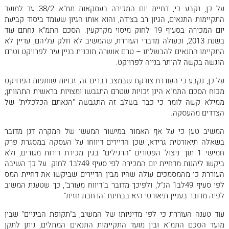
על כן, נקבע כי, דחיית יום המכירה בעסקאות תמ"א 38/2 עד למועד
התקיימות התנאים, הגיון רב בצידה, והוא אותו הגיון שעומד ביסוד קביעת
יום המכירה בסעיף 19 לחוק מיסוי מקרקעין. הסכם התמ"א נחתם עוד
בשנת 2013, וכעולה מדברי העוררת, שהמשיב לא חלק עליהם, עדיין לא
התקיימו התנאים להבשלתו – טרם אושרה תוכנית בניין עיר לפרויקט וטרם
הוגשה בקשה להיתר בנייה לפרויקט.
על כן, נקבע כי העוררת צודקת שבמצב דברים זה, זכויות שותפות הפרויקט
מכוח הסכם התמ"א הינן זכויות שטרם התגבשו ומצויות בראשית התהוותן;
ממילא קשה לומר כי כבר בשלב זה התגבשה "הנאתם הכלכלית" של
הצדדים מהעסקה.
המשיב טען כי על אף האמור במישור המעשי של המקרה דנן מדובר
בשאלה תיאורטית גרידא, שכן הדיירים דיווחו על העסקה במסגרת פרק
חמישי 1 תוך ניצול הפטורים "הרגילים" בגין מכירת דירות מגורים, ולא
ביקשו ליהנות מדחיית יום המכירה לפי סעיף 49לב1 לחוק. על כך השיבה
העוררת כי מהמסמכים עולה שהיו מבין הדיירים שביקשו את דחיית המס
לפי סעיף 49לב1 הנ"ל, ולפיכך מדובר ב"דיווח מעורב", כך שטענת המשיב
לפיה מדובר בעניין תיאורטי היא בבחינת "הרחבת חזית".
עוד טענה העוררת כי לפי מדיניותו של המשיב, ב"תקופת הביניים" שבין
מועד הסכם התמ"א ובין מועד התקיימות התנאים המתלים, ניתן לתקן