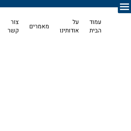
עמוד
על
צור
מאמרים
הבית
אודותינו
קשר
דף הבית
>
מאמרים
>
"יום המכירה" בהסכם תמ"א 38/2
"יום המכירה" בהסכם תמ"א 38/2
ו"ע
60313-05-17
עובדות המקרה:
המדובר בערר על החלטה בהשגה שניתנה על ידי מנהל מיסוי מקרקעין