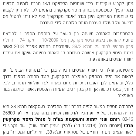
ניתן לקבוע שקיימות בידי שותפות הפרויקט ו/או חברת לומינה "זכויות
במקרקעין", כמשמעותן בחוק מיסוי מקרקעין. בהתאם לכך לא ניתן לקבוע
כי שותפות הפרויקט הינן בגדר "איגוד מקרקעין" ואף לא ניתן להטיל מס
רכישה על פעולת העברת מניות בלומינה לידי העוררת.
ההסתמכות האמורה נשענה בין השאר על תוספת מספר 1 להוראת
טיוטת
להוראת ביצוע מיסוי מקרקעין מס' 10/2009 – תיקון 74 – החלת
פרק חמישי לחוק על תמ"א 38/2
שפורסמה בחודש אפריל 2013 ואשר
נציגת מיסוי מקרקעין אישרה בעדותה כי האמור בטיוטה שיקף את עמדת
רשות המיסים באותה עת.
מהטיוטה, עולה כי רשות המיסים הכירה בכך כי "בתקופת הביניים" יש
לראות את היזם במחזיק באופציה במקרקעין, כנגד תמורה כספית בדרך
כלל, ובהתאם לכך העברת זכויות מיזם כאמור לצד שלישי תתחייב, לכל
היותר, במס רכישה אך ורק בגין רכיב התמורה הכספית אשר שולמה בעד
האופציה.
לתמיכה נוספת בגישה לפיה דחיית "יום המכירה" בעסקאות תמ"א 38 היא
דחייה מהותית של אירוע מכירת/רכישת זכויות במקרקעין ראו ו"ע 25800-
02-13
רותם שני יזמות והשקעות בע"מ נ' מנהל מיסוי מקרקעין
מרכז
[פורסם בנבו] (11.9.2014) (להלן: "עניין רותם שני"). שם נקבע כי
לאור המאפיינים הייחודיים של עסקאות תמ"א 38, דחיית "יום המכירה" בהן